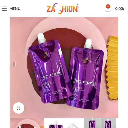
0
MENU
0.00
৳
Click to enlarge