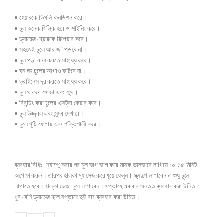
• হেয়ারকে ডিপলি কনডিশন করে।
• চুল অনেক সিল্কি হবে ও শাইনিং করে।
• ড্যামেজ হেয়ারকে রিপেয়ার করে।
• সহজেই চুলে আর জট পড়বে না।
• চুল পড়া বন্ধ করতে সাহায্য করে।
• ঘন ঘন চুলের আগাও ফাটবে না।
• ড্রাইনেস দূর করতে সাহায্য করে।
• চুল থাকবে সোজা এবং স্মুথ।
• রিবন্ডিং করা চুলের এক্সট্রা কেয়ার করে।
• চুল উজ্জ্বল এবং সুন্দর দেখাবে।
• চুলে পুষ্টি যোগায় এবং শক্তিশালী করে।
ব্যবহার বিধিঃ- শ্যাম্পু করার পর চুল ভাগ ভাগ করে মাস্ক ভালভাবে লাগিয়ে ১০-১৫ মিনিট
অপেক্ষা করুন। তারপর হালকা ম্যাসেজ করে ধুয়ে ফেলুন। স্ক্যাল্পে লাগাবেন না শুধু চুলে
লাগাতে হবে। হাল্কা ভেজা চুলে লাগাবেন। সপ্তাহে একবার অন্তত ব্যবহার করা উচিত।
খুব বেশি ড্যামেজ হলে সপ্তাহে দুই বার ব্যবহার করা উচিত।