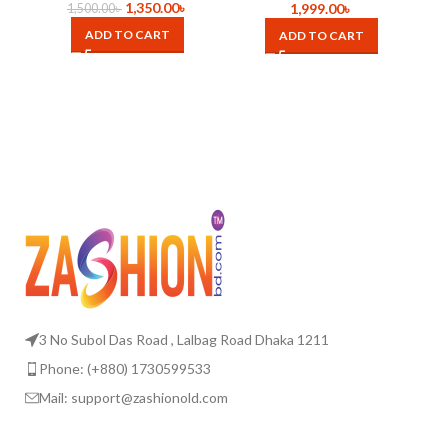
Acne Pore Cleaner Pimple
1,350.00
৳
1,999.00
৳
1,500.00
৳
Removal Vacuum Suction
ADD TO CART
ADD TO CART
Tools aspirateur a point
noir
3 No Subol Das Road , Lalbag Road Dhaka 1211
Phone: (+880) 1730599533
Mail: support@zashionold.com