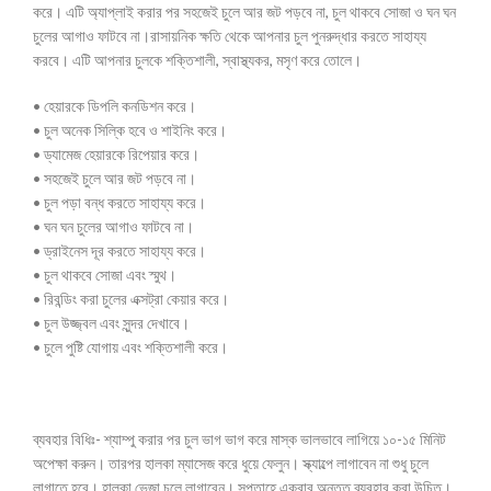
করে। এটি অ্যাপ্লাই করার পর সহজেই চুলে আর জট পড়বে না, চুল থাকবে সোজা ও ঘন ঘন
চুলের আগাও ফাটবে না।রাসায়নিক ক্ষতি থেকে আপনার চুল পুনরুদ্ধার করতে সাহায্য
করবে। এটি আপনার চুলকে শক্তিশালী, স্বাস্থ্যকর, মসৃণ করে তোলে।
• হেয়ারকে ডিপলি কনডিশন করে।
• চুল অনেক সিল্কি হবে ও শাইনিং করে।
• ড্যামেজ হেয়ারকে রিপেয়ার করে।
• সহজেই চুলে আর জট পড়বে না।
• চুল পড়া বন্ধ করতে সাহায্য করে।
• ঘন ঘন চুলের আগাও ফাটবে না।
• ড্রাইনেস দূর করতে সাহায্য করে।
• চুল থাকবে সোজা এবং স্মুথ।
• রিবন্ডিং করা চুলের এক্সট্রা কেয়ার করে।
• চুল উজ্জ্বল এবং সুন্দর দেখাবে।
• চুলে পুষ্টি যোগায় এবং শক্তিশালী করে।
ব্যবহার বিধিঃ- শ্যাম্পু করার পর চুল ভাগ ভাগ করে মাস্ক ভালভাবে লাগিয়ে ১০-১৫ মিনিট
অপেক্ষা করুন। তারপর হালকা ম্যাসেজ করে ধুয়ে ফেলুন। স্ক্যাল্পে লাগাবেন না শুধু চুলে
লাগাতে হবে। হাল্কা ভেজা চুলে লাগাবেন। সপ্তাহে একবার অন্তত ব্যবহার করা উচিত।