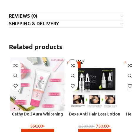
REVIEWS (0)
SHIPPING & DELIVERY
Related products
-50%
-2
Cathy Doll Aura Whitening
Dexe Anti Hair Loss Lotion
He
Serum Foam Cleanser (
Made in Uk
Fa
Made in Korea)
550.00
৳
750.00
৳
1,500.00
৳