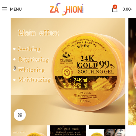
0
MENU
0.00
৳
Click to enlarge