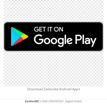
Download Zashonbd Android App's
ZashionBD
2022 CREATED BY
. Digital Outlet.