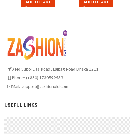
ADD TO CART
ADD TO CART
3 No Subol Das Road , Lalbag Road Dhaka 1211
Phone: (+880) 1730599533
Mail: support@zashionold.com
USEFUL LINKS