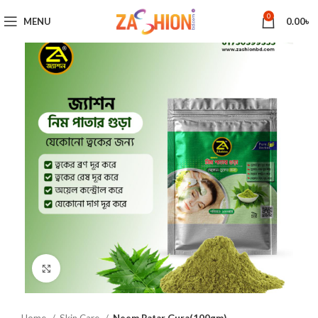
0
MENU
0.00
৳
Click to enlarge