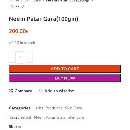
Home
Skin Care
Neem Patar Gura(100gm)
Neem Patar Gura(100gm)
200.00
৳
40 in stock
ADD TO CART
BUY NOW
Compare
Add to wishlist
Categories:
Herbal Products
,
Skin Care
Tags:
herbal
,
Neem Patar Gura
,
skin care
Share: