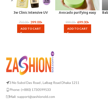
3w Clinic Intensive UV
Avocado purifying easy
Bab
Sunblock
makeup removal and
refreshing skins
399.00
৳
699.00
৳
750.00
৳
999.00
৳
ADD TO CART
ADD TO CART
3 No Subol Das Road , Lalbag Road Dhaka 1211
Phone: (+880) 1730599533
Mail: support@zashionold.com