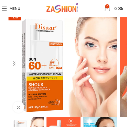
0
MENU
0.00
৳
-33%
Click to enlarge