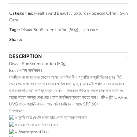
Categories:
Health And Beauty
,
Saturday Special Offer
,
Skin
Care
Tags:
Disaar SunScreen Lotion (50g)
,
skin care
Share:
DESCRIPTION
Disaar SunScreen Lotion (50g)
Best একটা সানস্ক্রিন।
সানস্ক্রিন বা সানব্লকের ক্ষেত্রে আমরা বেশ উদাসীন।সূর্যরশ্মি ও প্রতিদিনের চুলার হিটে
ভেতর থেকে আপনার ত্বকের লেয়ার ক্ষতিগ্রস্ত হচ্ছে। আর এটা প্রতিরোধের একমাত্র
উপায় ভালো একটা সানস্ক্রিন ব্যবহার করা।সানস্ক্রিন ইউজ না করলে স্কিনে সানবার্ন সহ
আরো অনেক সমস্যা দেখা দেয়। তাই সানস্ক্রিন ব্যবহার করতে হবে। এটি ৮ ঘন্টা UVA &
UVB থেকে প্রটেক্ট করবে।আর এই সানস্ক্রিন এ আছে SPF 60+
উপকারিতা:-
সূর্যের অতি বেগুনি রশ্মির হাত থেকে ত্বককে রক্ষা করে
ত্বক কোমল এবং ময়েশ্চার করে
Waterproof ক্রিম